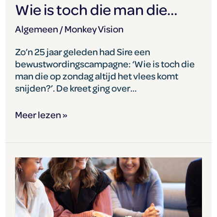
Wie is toch die man die…
Algemeen
/
Monkey Vision
Zo’n 25 jaar geleden had Sire een
bewustwordingscampagne: ‘Wie is toch die
man die op zondag altijd het vlees komt
snijden?’. De kreet ging over…
Meer lezen »
Wanneer
is
het
tijd
voor