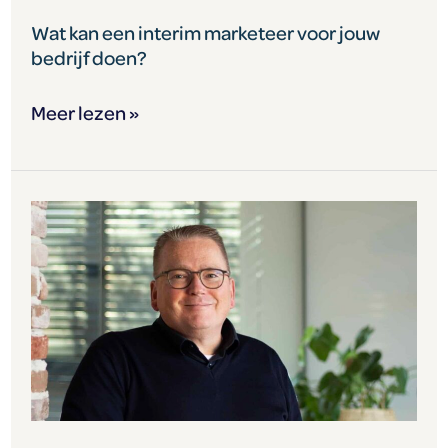
Wat kan een interim marketeer voor jouw
bedrijf doen?
Meer lezen »
Wie
is
toch
die
man
die…