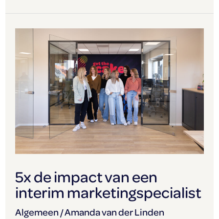
5x
de
impact
van
een
interim
marketingspecialist
5x de impact van een
interim marketingspecialist
Algemeen
/
Amanda van der Linden